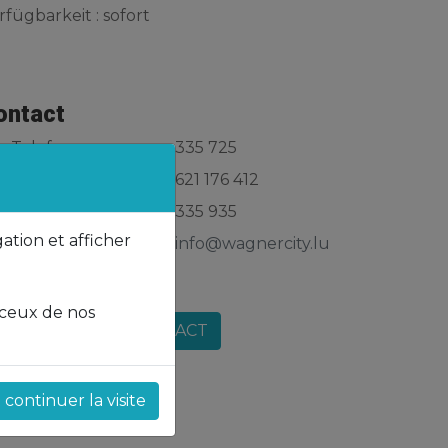
rfügbarkeit : sofort
ontact
Telefon.
: 335 725
: 621 176 412
Fax
: 335 935
gation et afficher
Email
:
info@wagnercity.lu
 ceux de nos
KONTACT
continuer la visite