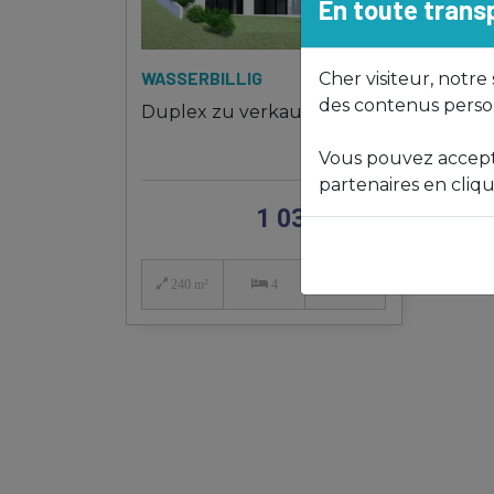
En toute tran
2
WASSERBILLIG
Cher visiteur, notre
des contenus person
Duplex zu verkaufen
Vous pouvez accepte
partenaires en cliqu
1 030 000
€
240 m²
4
2